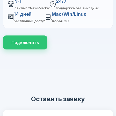
№1
24/7
🏆
🕐
рейтинг CNewsMarket
поддержка без выходных
14 дней
Mac/Win/Linux
🆓
💻
бесплатный доступ
любая ОС
Подключить
Оставить заявку