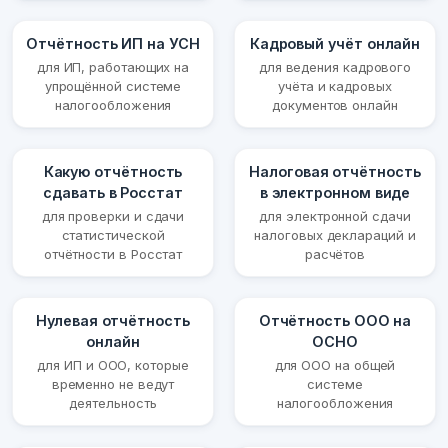
Отчётность ИП на УСН
Кадровый учёт онлайн
для ИП, работающих на
для ведения кадрового
упрощённой системе
учёта и кадровых
налогообложения
документов онлайн
Какую отчётность
Налоговая отчётность
сдавать в Росстат
в электронном виде
для проверки и сдачи
для электронной сдачи
статистической
налоговых деклараций и
отчётности в Росстат
расчётов
Нулевая отчётность
Отчётность ООО на
онлайн
ОСНО
для ИП и ООО, которые
для ООО на общей
временно не ведут
системе
деятельность
налогообложения