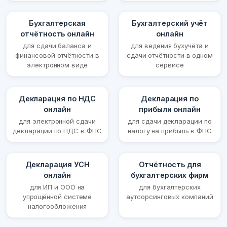
Бухгалтерская
Бухгалтерский учёт
отчётность онлайн
онлайн
для сдачи баланса и
для ведения бухучёта и
финансовой отчётности в
сдачи отчётности в одном
электронном виде
сервисе
Декларация по НДС
Декларация по
онлайн
прибыли онлайн
для электронной сдачи
для сдачи декларации по
декларации по НДС в ФНС
налогу на прибыль в ФНС
Декларация УСН
Отчётность для
онлайн
бухгалтерских фирм
для ИП и ООО на
для бухгалтерских
упрощённой системе
аутсорсинговых компаний
налогообложения