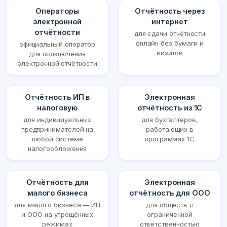
Операторы
Отчётность через
электронной
интернет
отчётности
для сдачи отчётности
онлайн без бумаги и
официальный оператор
визитов
для подключения
электронной отчётности
Отчётность ИП в
Электронная
налоговую
отчётность из 1С
для индивидуальных
для бухгалтеров,
предпринимателей на
работающих в
любой системе
программах 1С
налогообложения
Отчётность для
Электронная
малого бизнеса
отчётность для ООО
для малого бизнеса — ИП
для обществ с
и ООО на упрощённых
ограниченной
режимах
ответственностью