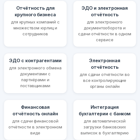
Отчётность для
ЭДО и электронная
крупного бизнеса
отчётность
для крупных компаний с
для электронного
множеством юрлиц и
документооборота и
сотрудников
сдачи отчётности в одном
сервисе
ЭДО с контрагентами
Электронная
отчётность
для электронного обмена
документами с
для сдачи отчётности во
партнёрами и
все контролирующие
поставщиками
органы онлайн
Финансовая
Интеграция
отчётность онлайн
бухгалтерии с банком
для сдачи финансовой
для автоматической
отчётности в электронном
загрузки банковских
виде
выписок в бухгалтерию