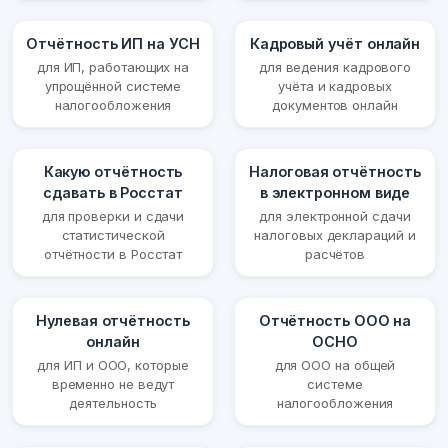
Отчётность ИП на УСН
Кадровый учёт онлайн
для ИП, работающих на
для ведения кадрового
упрощённой системе
учёта и кадровых
налогообложения
документов онлайн
Какую отчётность
Налоговая отчётность
сдавать в Росстат
в электронном виде
для проверки и сдачи
для электронной сдачи
статистической
налоговых деклараций и
отчётности в Росстат
расчётов
Нулевая отчётность
Отчётность ООО на
онлайн
ОСНО
для ИП и ООО, которые
для ООО на общей
временно не ведут
системе
деятельность
налогообложения