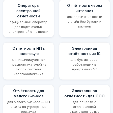
Операторы
Отчётность через
электронной
интернет
отчётности
для сдачи отчётности
онлайн без бумаги и
официальный оператор
визитов
для подключения
электронной отчётности
Отчётность ИП в
Электронная
налоговую
отчётность из 1С
для индивидуальных
для бухгалтеров,
предпринимателей на
работающих в
любой системе
программах 1С
налогообложения
Отчётность для
Электронная
малого бизнеса
отчётность для ООО
для малого бизнеса — ИП
для обществ с
и ООО на упрощённых
ограниченной
режимах
ответственностью