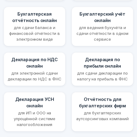
Бухгалтерская
Бухгалтерский учёт
отчётность онлайн
онлайн
для сдачи баланса и
для ведения бухучёта и
финансовой отчётности в
сдачи отчётности в одном
электронном виде
сервисе
Декларация по НДС
Декларация по
онлайн
прибыли онлайн
для электронной сдачи
для сдачи декларации по
декларации по НДС в ФНС
налогу на прибыль в ФНС
Декларация УСН
Отчётность для
онлайн
бухгалтерских фирм
для ИП и ООО на
для бухгалтерских
упрощённой системе
аутсорсинговых компаний
налогообложения