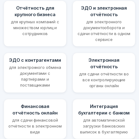
Отчётность для
ЭДО и электронная
крупного бизнеса
отчётность
для крупных компаний с
для электронного
множеством юрлиц и
документооборота и
сотрудников
сдачи отчётности в одном
сервисе
ЭДО с контрагентами
Электронная
отчётность
для электронного обмена
документами с
для сдачи отчётности во
партнёрами и
все контролирующие
поставщиками
органы онлайн
Финансовая
Интеграция
отчётность онлайн
бухгалтерии с банком
для сдачи финансовой
для автоматической
отчётности в электронном
загрузки банковских
виде
выписок в бухгалтерию