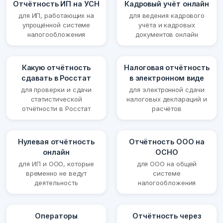
Отчётность ИП на УСН
Кадровый учёт онлайн
для ИП, работающих на
для ведения кадрового
упрощённой системе
учёта и кадровых
налогообложения
документов онлайн
Какую отчётность
Налоговая отчётность
сдавать в Росстат
в электронном виде
для проверки и сдачи
для электронной сдачи
статистической
налоговых деклараций и
отчётности в Росстат
расчётов
Нулевая отчётность
Отчётность ООО на
онлайн
ОСНО
для ИП и ООО, которые
для ООО на общей
временно не ведут
системе
деятельность
налогообложения
Операторы
Отчётность через