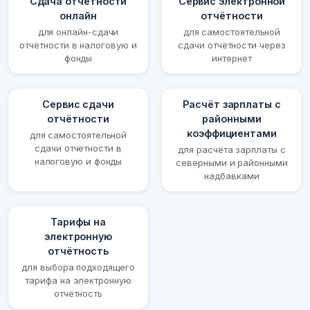
Сдача отчётности
Сервис электронной
онлайн
отчётности
для онлайн-сдачи
для самостоятельной
отчётности в налоговую и
сдачи отчётности через
фонды
интернет
Сервис сдачи
Расчёт зарплаты с
отчётности
районными
коэффициентами
для самостоятельной
сдачи отчётности в
для расчёта зарплаты с
налоговую и фонды
северными и районными
надбавками
Тарифы на
электронную
отчётность
для выбора подходящего
тарифа на электронную
отчётность