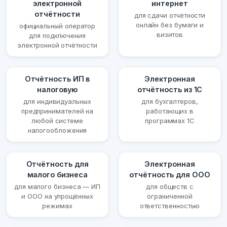
электронной
интернет
отчётности
для сдачи отчётности
онлайн без бумаги и
официальный оператор
визитов
для подключения
электронной отчётности
Отчётность ИП в
Электронная
налоговую
отчётность из 1С
для индивидуальных
для бухгалтеров,
предпринимателей на
работающих в
любой системе
программах 1С
налогообложения
Отчётность для
Электронная
малого бизнеса
отчётность для ООО
для малого бизнеса — ИП
для обществ с
и ООО на упрощённых
ограниченной
режимах
ответственностью