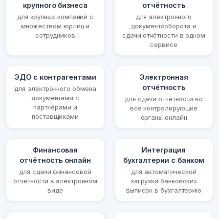
крупного бизнеса
отчётность
для крупных компаний с
для электронного
множеством юрлиц и
документооборота и
сотрудников
сдачи отчётности в одном
сервисе
ЭДО с контрагентами
Электронная
отчётность
для электронного обмена
документами с
для сдачи отчётности во
партнёрами и
все контролирующие
поставщиками
органы онлайн
Финансовая
Интеграция
отчётность онлайн
бухгалтерии с банком
для сдачи финансовой
для автоматической
отчётности в электронном
загрузки банковских
виде
выписок в бухгалтерию