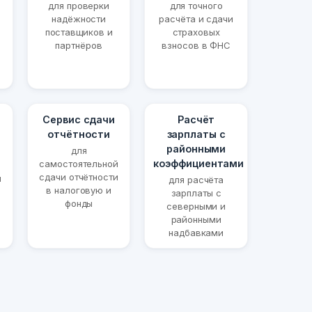
для проверки
для точного
надёжности
расчёта и сдачи
поставщиков и
страховых
партнёров
взносов в ФНС
Сервис сдачи
Расчёт
отчётности
зарплаты с
районными
для
коэффициентами
самостоятельной
сдачи отчётности
й
для расчёта
в налоговую и
и
зарплаты с
фонды
северными и
районными
надбавками