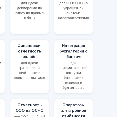
для сдачи
для ИП и ООО на
и
декларации по
упрощённой
налогу на прибыль
системе
в ФНС
налогообложения
Финансовая
Интеграция
отчётность
бухгалтерии с
онлайн
банком
е
для сдачи
для
финансовой
автоматической
отчётности в
загрузки
электронном виде
банковских
выписок в
бухгалтерию
Отчётность
Операторы
ООО на ОСНО
электронной
отчётности
для ООО на общей