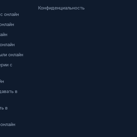
Конфиденциальность
нс онлайн
онлайн
айн
онлайн
ыли онлайн
ерии с
йн
давать в
ть в
 онлайн