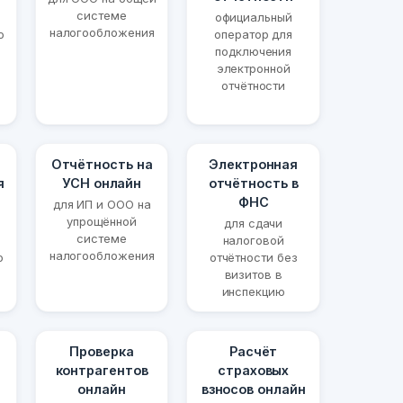
системе
официальный
налогообложения
о
оператор для
подключения
электронной
отчётности
Отчётность на
Электронная
я
УСН онлайн
отчётность в
ФНС
для ИП и ООО на
упрощённой
для сдачи
системе
налоговой
налогообложения
ю
отчётности без
визитов в
инспекцию
Проверка
Расчёт
контрагентов
страховых
онлайн
взносов онлайн