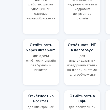
работающих на
кадрового учёта и
упрощённой
кадровых
системе
документов
налогообложения
онлайн
Отчётность
Отчётность ИП
через интернет
в налоговую
для сдачи
для
отчётности онлайн
индивидуальных
без бумаги и
предпринимателей
визитов
на любой системе
налогообложения
Отчётность в
Отчётность в
Росстат
СФР
для электронной
для электронной