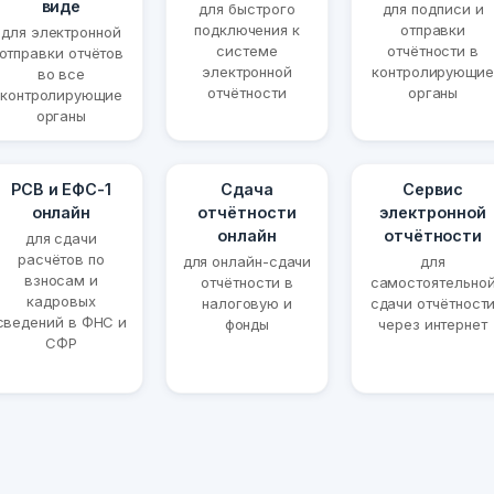
виде
для быстрого
для подписи и
подключения к
отправки
для электронной
системе
отчётности в
отправки отчётов
электронной
контролирующие
во все
отчётности
органы
контролирующие
органы
РСВ и ЕФС-1
Сдача
Сервис
онлайн
отчётности
электронной
онлайн
отчётности
для сдачи
расчётов по
для онлайн-сдачи
для
взносам и
отчётности в
самостоятельно
кадровых
налоговую и
сдачи отчётност
сведений в ФНС и
фонды
через интернет
СФР