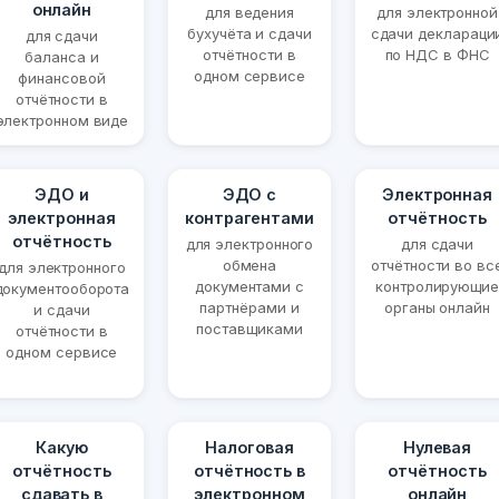
онлайн
для ведения
для электронной
бухучёта и сдачи
сдачи деклараци
для сдачи
отчётности в
по НДС в ФНС
баланса и
одном сервисе
финансовой
отчётности в
электронном виде
ЭДО и
ЭДО с
Электронная
электронная
контрагентами
отчётность
отчётность
для электронного
для сдачи
обмена
отчётности во вс
для электронного
документами с
контролирующие
документооборота
партнёрами и
органы онлайн
и сдачи
поставщиками
отчётности в
одном сервисе
Какую
Налоговая
Нулевая
отчётность
отчётность в
отчётность
сдавать в
электронном
онлайн