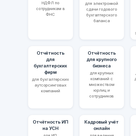
НДФЛ по
для электронной
сотрудникам в
сдачи годового
ФНС
бухгалтерского
баланса
Отчётность
Отчётность
для
для крупного
бухгалтерских
бизнеса
фирм
для крупных
компаний с
для бухгалтерских
множеством
аутсорсинговых
юрлиц и
компаний
сотрудников
Отчётность ИП
Кадровый учёт
на УСН
онлайн
для ИП,
для ведения