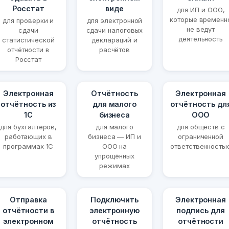
Росстат
виде
для ИП и ООО,
которые временн
для проверки и
для электронной
не ведут
сдачи
сдачи налоговых
деятельность
статистической
деклараций и
отчётности в
расчётов
Росстат
Электронная
Отчётность
Электронная
отчётность из
для малого
отчётность дл
1С
бизнеса
ООО
для бухгалтеров,
для малого
для обществ с
работающих в
бизнеса — ИП и
ограниченной
программах 1С
ООО на
ответственность
упрощённых
режимах
Отправка
Подключить
Электронная
отчётности в
электронную
подпись для
электронном
отчётность
отчётности