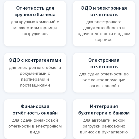
Отчётность для
ЭДО и электронная
крупного бизнеса
отчётность
для крупных компаний с
для электронного
множеством юрлиц и
документооборота и
сотрудников
сдачи отчётности в одном
сервисе
ЭДО с контрагентами
Электронная
отчётность
для электронного обмена
документами с
для сдачи отчётности во
партнёрами и
все контролирующие
поставщиками
органы онлайн
Финансовая
Интеграция
отчётность онлайн
бухгалтерии с банком
для сдачи финансовой
для автоматической
отчётности в электронном
загрузки банковских
виде
выписок в бухгалтерию