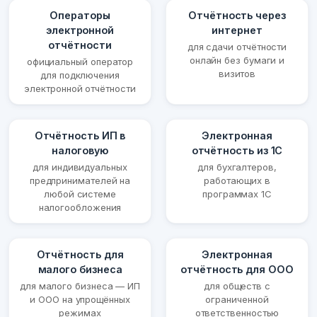
Операторы
Отчётность через
электронной
интернет
отчётности
для сдачи отчётности
онлайн без бумаги и
официальный оператор
визитов
для подключения
электронной отчётности
Отчётность ИП в
Электронная
налоговую
отчётность из 1С
для индивидуальных
для бухгалтеров,
предпринимателей на
работающих в
любой системе
программах 1С
налогообложения
Отчётность для
Электронная
малого бизнеса
отчётность для ООО
для малого бизнеса — ИП
для обществ с
и ООО на упрощённых
ограниченной
режимах
ответственностью