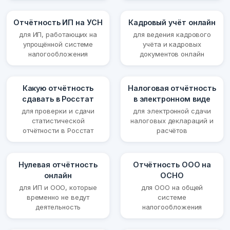
Отчётность ИП на УСН
Кадровый учёт онлайн
для ИП, работающих на
для ведения кадрового
упрощённой системе
учёта и кадровых
налогообложения
документов онлайн
Какую отчётность
Налоговая отчётность
сдавать в Росстат
в электронном виде
для проверки и сдачи
для электронной сдачи
статистической
налоговых деклараций и
отчётности в Росстат
расчётов
Нулевая отчётность
Отчётность ООО на
онлайн
ОСНО
для ИП и ООО, которые
для ООО на общей
временно не ведут
системе
деятельность
налогообложения