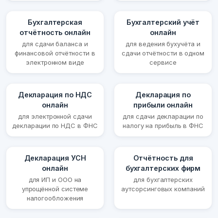
Бухгалтерская
Бухгалтерский учёт
отчётность онлайн
онлайн
для сдачи баланса и
для ведения бухучёта и
финансовой отчётности в
сдачи отчётности в одном
электронном виде
сервисе
Декларация по НДС
Декларация по
онлайн
прибыли онлайн
для электронной сдачи
для сдачи декларации по
декларации по НДС в ФНС
налогу на прибыль в ФНС
Декларация УСН
Отчётность для
онлайн
бухгалтерских фирм
для ИП и ООО на
для бухгалтерских
упрощённой системе
аутсорсинговых компаний
налогообложения