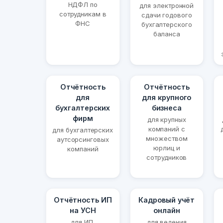
НДФЛ по
для электронной
сотрудникам в
сдачи годового
ФНС
бухгалтерского
баланса
Отчётность
Отчётность
для
для крупного
бухгалтерских
бизнеса
фирм
для крупных
компаний с
для бухгалтерских
множеством
аутсорсинговых
юрлиц и
компаний
сотрудников
Отчётность ИП
Кадровый учёт
на УСН
онлайн
для ИП,
для ведения