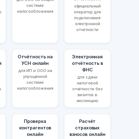
системе
официальный
налогообложения
о
оператор для
подключения
электронной
отчётности
Отчётность на
Электронная
я
УСН онлайн
отчётность в
ФНС
для ИП и ООО на
упрощённой
для сдачи
системе
налоговой
налогообложения
ю
отчётности без
визитов в
инспекцию
Проверка
Расчёт
контрагентов
страховых
онлайн
взносов онлайн