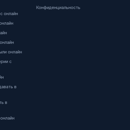
Конфиденциальность
нс онлайн
онлайн
айн
онлайн
ыли онлайн
ерии с
йн
давать в
ть в
 онлайн