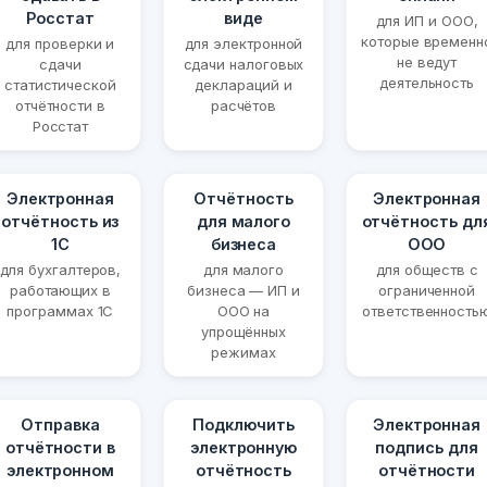
Росстат
виде
для ИП и ООО,
которые временн
для проверки и
для электронной
не ведут
сдачи
сдачи налоговых
деятельность
статистической
деклараций и
отчётности в
расчётов
Росстат
Электронная
Отчётность
Электронная
отчётность из
для малого
отчётность дл
1С
бизнеса
ООО
для бухгалтеров,
для малого
для обществ с
работающих в
бизнеса — ИП и
ограниченной
программах 1С
ООО на
ответственность
упрощённых
режимах
Отправка
Подключить
Электронная
отчётности в
электронную
подпись для
электронном
отчётность
отчётности