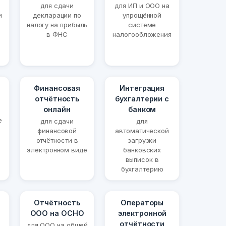
для сдачи
для ИП и ООО на
и
декларации по
упрощённой
налогу на прибыль
системе
в ФНС
налогообложения
Финансовая
Интеграция
отчётность
бухгалтерии с
онлайн
банком
е
для сдачи
для
финансовой
автоматической
отчётности в
загрузки
электронном виде
банковских
выписок в
бухгалтерию
Отчётность
Операторы
ООО на ОСНО
электронной
отчётности
для ООО на общей