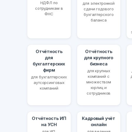
НДФЛ по
для электронной
сотрудникам в
сдачи годового
ФНС
бухгалтерского
баланса
Отчётность
Отчётность
для
для крупного
бухгалтерских
бизнеса
фирм
для крупных
компаний с
для бухгалтерских
множеством
аутсорсинговых
юрлиц и
компаний
сотрудников
Отчётность ИП
Кадровый учёт
на УСН
онлайн
для ИП,
для ведения