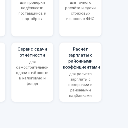
для проверки
для точного
надёжности
расчёта и сдачи
поставщиков и
страховых
партнёров
взносов в ФНС
Сервис сдачи
Расчёт
отчётности
зарплаты с
районными
для
коэффициентами
самостоятельной
сдачи отчётности
й
для расчёта
в налоговую и
и
зарплаты с
фонды
северными и
районными
надбавками