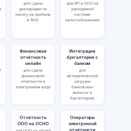
для сдачи
для ИП и ООО на
и
декларации по
упрощённой
налогу на прибыль
системе
в ФНС
налогообложения
Финансовая
Интеграция
отчётность
бухгалтерии с
онлайн
банком
е
для сдачи
для
финансовой
автоматической
отчётности в
загрузки
электронном виде
банковских
выписок в
бухгалтерию
Отчётность
Операторы
ООО на ОСНО
электронной
отчётности
для ООО на общей