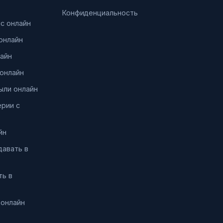
Конфиденциальность
нс онлайн
онлайн
айн
онлайн
ыли онлайн
ерии с
йн
давать в
ть в
 онлайн