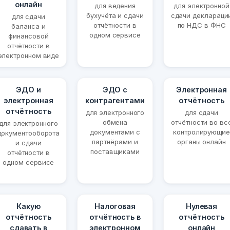
онлайн
для ведения
для электронной
бухучёта и сдачи
сдачи деклараци
для сдачи
отчётности в
по НДС в ФНС
баланса и
одном сервисе
финансовой
отчётности в
электронном виде
ЭДО и
ЭДО с
Электронная
электронная
контрагентами
отчётность
отчётность
для электронного
для сдачи
обмена
отчётности во вс
для электронного
документами с
контролирующие
документооборота
партнёрами и
органы онлайн
и сдачи
поставщиками
отчётности в
одном сервисе
Какую
Налоговая
Нулевая
отчётность
отчётность в
отчётность
сдавать в
электронном
онлайн