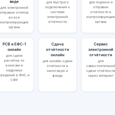
виде
для быстрого
для подписи и
подключения к
отправки
для электронной
системе
отчётности в
отправки отчётов
электронной
контролирующие
во все
отчётности
органы
контролирующие
органы
РСВ и ЕФС-1
Сдача
Сервис
онлайн
отчётности
электронной
онлайн
отчётности
для сдачи
расчётов по
для онлайн-сдачи
для
взносам и
отчётности в
самостоятельно
кадровых
налоговую и
сдачи отчётност
сведений в ФНС и
фонды
через интернет
СФР