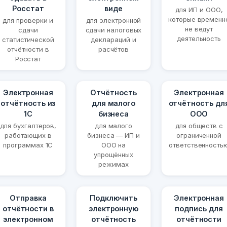
Росстат
виде
для ИП и ООО,
которые временн
для проверки и
для электронной
не ведут
сдачи
сдачи налоговых
деятельность
статистической
деклараций и
отчётности в
расчётов
Росстат
Электронная
Отчётность
Электронная
отчётность из
для малого
отчётность дл
1С
бизнеса
ООО
для бухгалтеров,
для малого
для обществ с
работающих в
бизнеса — ИП и
ограниченной
программах 1С
ООО на
ответственность
упрощённых
режимах
Отправка
Подключить
Электронная
отчётности в
электронную
подпись для
электронном
отчётность
отчётности