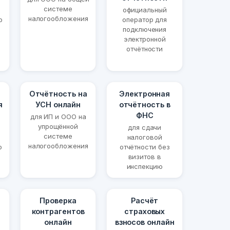
системе
официальный
налогообложения
о
оператор для
подключения
электронной
отчётности
Отчётность на
Электронная
я
УСН онлайн
отчётность в
ФНС
для ИП и ООО на
упрощённой
для сдачи
системе
налоговой
налогообложения
ю
отчётности без
визитов в
инспекцию
Проверка
Расчёт
контрагентов
страховых
онлайн
взносов онлайн