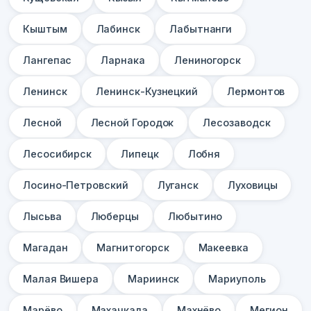
Кыштым
Лабинск
Лабытнанги
Лангепас
Ларнака
Лениногорск
Ленинск
Ленинск-Кузнецкий
Лермонтов
Лесной
Лесной Городок
Лесозаводск
Лесосибирск
Липецк
Лобня
Лосино-Петровский
Луганск
Луховицы
Лысьва
Люберцы
Любытино
Магадан
Магнитогорск
Макеевка
Малая Вишера
Мариинск
Мариуполь
Марёво
Махачкала
Махнёво
Мегион