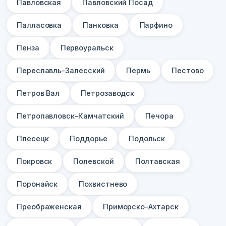
Павловская
Павловский Посад
Палласовка
Панковка
Парфино
Пенза
Первоуральск
Переславль-Залесский
Пермь
Пестово
Петров Вал
Петрозаводск
Петропавловск-Камчатский
Печора
Плесецк
Поддорье
Подольск
Покровск
Полевской
Полтавская
Поронайск
Похвистнево
Преображенская
Приморско-Ахтарск