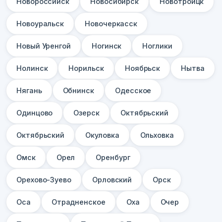
Новороссийск
Новосибирск
Новотроицк
Новоуральск
Новочеркасск
Новый Уренгой
Ногинск
Ноглики
Нолинск
Норильск
Ноябрьск
Нытва
Нягань
Обнинск
Одесское
Одинцово
Озерск
Октябрьский
Октябрьский
Окуловка
Ольховка
Омск
Орел
Оренбург
Орехово-Зуево
Орловский
Орск
Оса
Отрадненское
Оха
Очер