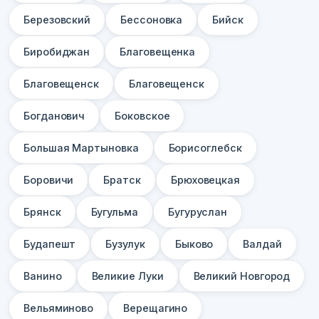
Березовский
Бессоновка
Бийск
Биробиджан
Благовещенка
Благовещенск
Благовещенск
Богданович
Боковское
Большая Мартыновка
Борисоглебск
Боровичи
Братск
Брюховецкая
Брянск
Бугульма
Бугуруслан
Будапешт
Бузулук
Быково
Валдай
Ванино
Великие Луки
Великий Новгород
Вельяминово
Верещагино