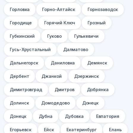
Горловка
Горно-Алтайск
Горнозаводск
Городище
Горячий Ключ
Грозный
Губкинский
Гуково
Гулькевичи
Гусь-Хрустальный
Далматово
Дальнегорск
Даниловка
Демянск
Дербент
Джанкой
Дзержинск
Димитровград
Дмитров
Добрянка
Долинск
Домодедово
Донецк
Донецк
Дубна
Дубовка
Евпатория
Егорьевск
Ейск
Екатеринбург
Елань