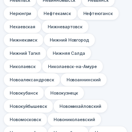
Невельск
Невинномысск
Невьянск
Нерюнгри
Нефтекамск
Нефтеюганск
Нехаевская
Нижневартовск
Нижнекамск
Нижний Новгород
Нижний Тагил
Нижняя Салда
Николаевск
Николаевск-на-Амуре
Новоалександровск
Новоаннинский
Новокубанск
Новокузнецк
Новокуйбышевск
Новомихайловский
Новомосковск
Новониколаевский