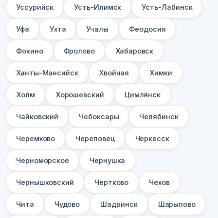
Уссурийск
Усть-Илимск
Усть-Лабинск
Уфа
Ухта
Учалы
Феодосия
Фокино
Фролово
Хабаровск
Ханты-Мансийск
Хвойная
Химки
Холм
Хорошевский
Цимлянск
Чайковский
Чебоксары
Челябинск
Черемхово
Череповец
Черкесск
Черноморское
Чернушка
Чернышковский
Чертково
Чехов
Чита
Чудово
Шадринск
Шарыпово