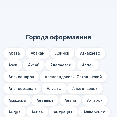
Города оформления
Абаза
Абакан
Абинск
Азнакаево
Азов
Аксай
Алапаевск
Алдан
Александров
Александровск-Сахалинский
Алексеевская
Алушта
Альметьевск
Амадора
Анадырь
Анапа
Ангарск
Андра
Анива
Антрацит
Апшеронск