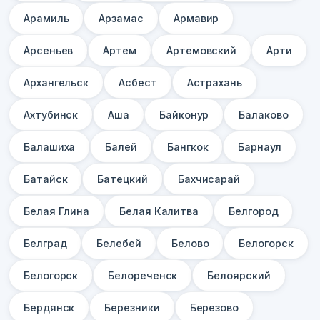
Арамиль
Арзамас
Армавир
Арсеньев
Артем
Артемовский
Арти
Архангельск
Асбест
Астрахань
Ахтубинск
Аша
Байконур
Балаково
Балашиха
Балей
Бангкок
Барнаул
Батайск
Батецкий
Бахчисарай
Белая Глина
Белая Калитва
Белгород
Белград
Белебей
Белово
Белогорск
Белогорск
Белореченск
Белоярский
Бердянск
Березники
Березово