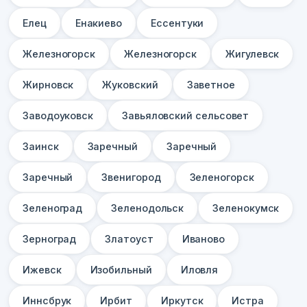
Елец
Енакиево
Ессентуки
Железногорск
Железногорск
Жигулевск
Жирновск
Жуковский
Заветное
Заводоуковск
Завьяловский сельсовет
Заинск
Заречный
Заречный
Заречный
Звенигород
Зеленогорск
Зеленоград
Зеленодольск
Зеленокумск
Зерноград
Златоуст
Иваново
Ижевск
Изобильный
Иловля
Иннсбрук
Ирбит
Иркутск
Истра