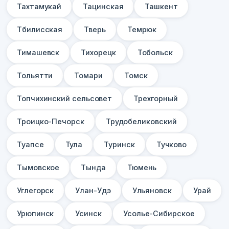
Тахтамукай
Тацинская
Ташкент
Тбилисская
Тверь
Темрюк
Тимашевск
Тихорецк
Тобольск
Тольятти
Томари
Томск
Топчихинский сельсовет
Трехгорный
Троицко-Печорск
Трудобеликовский
Туапсе
Тула
Туринск
Тучково
Тымовское
Тында
Тюмень
Углегорск
Улан-Удэ
Ульяновск
Урай
Урюпинск
Усинск
Усолье-Сибирское