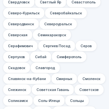
Свердловск
Светлый Яр
Севастополь
Северо-Курильск
Северобайкальск
Северодвинск
Североуральск
Северская
Семикаракорск
Серафимович
Сергиев Посад
Серов
Серпухов
Сибай
Симферополь
Скадовск
Славгород
Славянск-на-Кубани
Смирных
Смоленск
Снежинск
Советская Гавань
Советское
Соликамск
Соль-Илецк
Сольцы