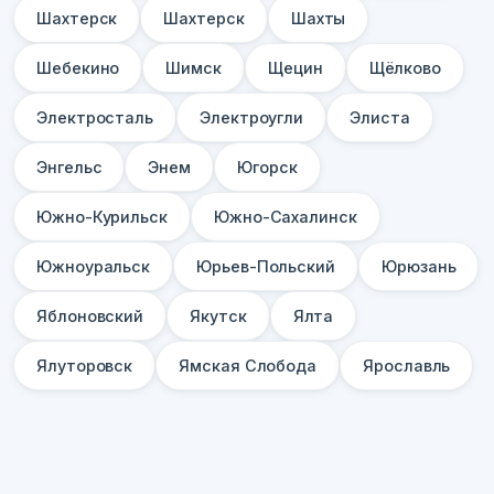
Шахтерск
Шахтерск
Шахты
Шебекино
Шимск
Щецин
Щёлково
Электросталь
Электроугли
Элиста
Энгельс
Энем
Югорск
Южно-Курильск
Южно-Сахалинск
Южноуральск
Юрьев-Польский
Юрюзань
Яблоновский
Якутск
Ялта
Ялуторовск
Ямская Слобода
Ярославль