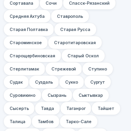
Сортавала
Сочи
Спасск-Рязанский
Средняя Ахтуба
Ставрополь
Старая Полтавка
Старая Русса
Староминское
Старотитаровская
Старощербиновская
Старый Оскол
Стерлитамак
Стрежевой
Ступино
Судак
Суздаль
Сукко
Сургут
Суровикино
Сызрань
Сыктывкар
Сысерть
Тавда
Таганрог
Тайшет
Талица
Тамбов
Тарко-Сале