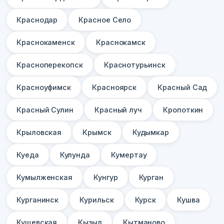
Краснодар
Красное Село
Краснокаменск
Краснокамск
Красноперекопск
Краснотурьинск
Красноуфимск
Красноярск
Красный Сад
Красный Сулин
Красный луч
Кропоткин
Крыловская
Крымск
Кудымкар
Куеда
Кулунда
Кумертау
Кумылженская
Кунгур
Курган
Курганинск
Курильск
Курск
Кушва
Кущевская
Кызыл
Кытманово