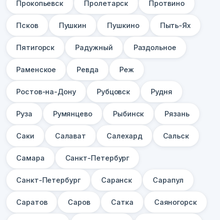
Прокопьевск
Пролетарск
Протвино
Псков
Пушкин
Пушкино
Пыть-Ях
Пятигорск
Радужный
Раздольное
Раменское
Ревда
Реж
Ростов-на-Дону
Рубцовск
Рудня
Руза
Румянцево
Рыбинск
Рязань
Саки
Салават
Салехард
Сальск
Самара
Санкт-Петербург
Санкт-Петербург
Саранск
Сарапул
Саратов
Саров
Сатка
Саяногорск