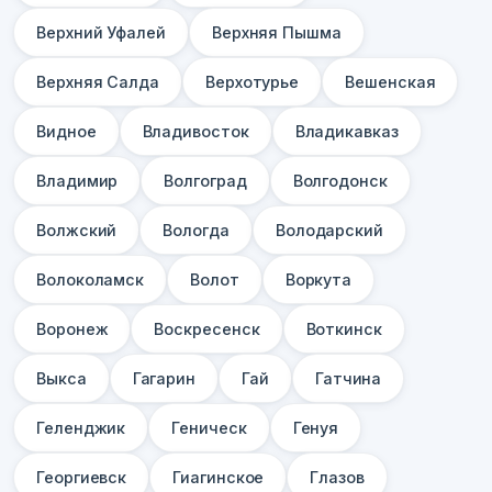
Верхний Уфалей
Верхняя Пышма
Верхняя Салда
Верхотурье
Вешенская
Видное
Владивосток
Владикавказ
Владимир
Волгоград
Волгодонск
Волжский
Вологда
Володарский
Волоколамск
Волот
Воркута
Воронеж
Воскресенск
Воткинск
Выкса
Гагарин
Гай
Гатчина
Геленджик
Геническ
Генуя
Георгиевск
Гиагинское
Глазов