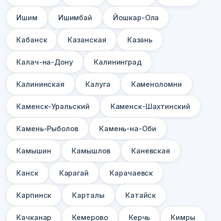
Ишим
Ишимбай
Йошкар-Ола
Кабанск
Казанская
Казань
Калач-на-Дону
Калининград
Калининская
Калуга
Каменоломни
Каменск-Уральский
Каменск-Шахтинский
Камень-Рыболов
Камень-на-Оби
Камышин
Камышлов
Каневская
Канск
Карагай
Карачаевск
Карпинск
Карталы
Катайск
Качканар
Кемерово
Керчь
Кимры