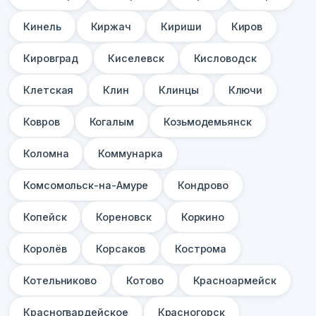
Кинель
Киржач
Кириши
Киров
Кировград
Киселевск
Кисловодск
Клетская
Клин
Клинцы
Ключи
Ковров
Когалым
Козьмодемьянск
Коломна
Коммунарка
Комсомольск-на-Амуре
Кондрово
Копейск
Кореновск
Коркино
Королёв
Корсаков
Кострома
Котельниково
Котово
Красноармейск
Красногвардейское
Красногорск