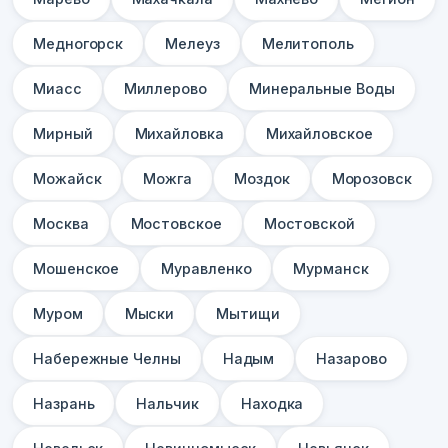
Медногорск
Мелеуз
Мелитополь
Миасс
Миллерово
Минеральные Воды
Мирный
Михайловка
Михайловское
Можайск
Можга
Моздок
Морозовск
Москва
Мостовское
Мостовской
Мошенское
Муравленко
Мурманск
Муром
Мыски
Мытищи
Набережные Челны
Надым
Назарово
Назрань
Нальчик
Находка