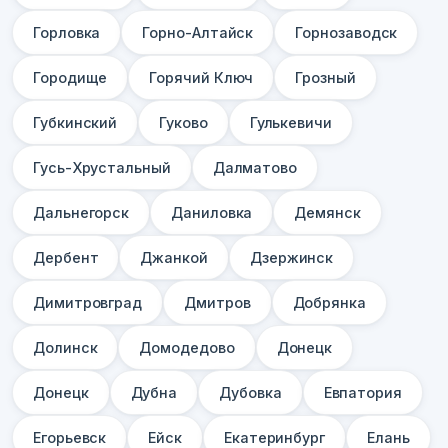
Горловка
Горно-Алтайск
Горнозаводск
Городище
Горячий Ключ
Грозный
Губкинский
Гуково
Гулькевичи
Гусь-Хрустальный
Далматово
Дальнегорск
Даниловка
Демянск
Дербент
Джанкой
Дзержинск
Димитровград
Дмитров
Добрянка
Долинск
Домодедово
Донецк
Донецк
Дубна
Дубовка
Евпатория
Егорьевск
Ейск
Екатеринбург
Елань