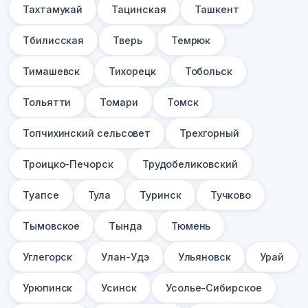
Тахтамукай
Тацинская
Ташкент
Тбилисская
Тверь
Темрюк
Тимашевск
Тихорецк
Тобольск
Тольятти
Томари
Томск
Топчихинский сельсовет
Трехгорный
Троицко-Печорск
Трудобеликовский
Туапсе
Тула
Туринск
Тучково
Тымовское
Тында
Тюмень
Углегорск
Улан-Удэ
Ульяновск
Урай
Урюпинск
Усинск
Усолье-Сибирское