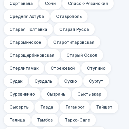
Сортавала
Сочи
Спасск-Рязанский
Средняя Ахтуба
Ставрополь
Старая Полтавка
Старая Русса
Староминское
Старотитаровская
Старощербиновская
Старый Оскол
Стерлитамак
Стрежевой
Ступино
Судак
Суздаль
Сукко
Сургут
Суровикино
Сызрань
Сыктывкар
Сысерть
Тавда
Таганрог
Тайшет
Талица
Тамбов
Тарко-Сале