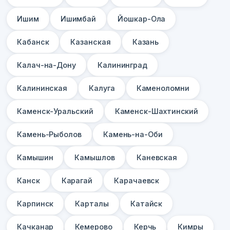
Ишим
Ишимбай
Йошкар-Ола
Кабанск
Казанская
Казань
Калач-на-Дону
Калининград
Калининская
Калуга
Каменоломни
Каменск-Уральский
Каменск-Шахтинский
Камень-Рыболов
Камень-на-Оби
Камышин
Камышлов
Каневская
Канск
Карагай
Карачаевск
Карпинск
Карталы
Катайск
Качканар
Кемерово
Керчь
Кимры