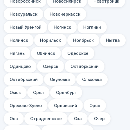
Новороссийск
Новосибирск
Новотроицк
Новоуральск
Новочеркасск
Новый Уренгой
Ногинск
Ноглики
Нолинск
Норильск
Ноябрьск
Нытва
Нягань
Обнинск
Одесское
Одинцово
Озерск
Октябрьский
Октябрьский
Окуловка
Ольховка
Омск
Орел
Оренбург
Орехово-Зуево
Орловский
Орск
Оса
Отрадненское
Оха
Очер