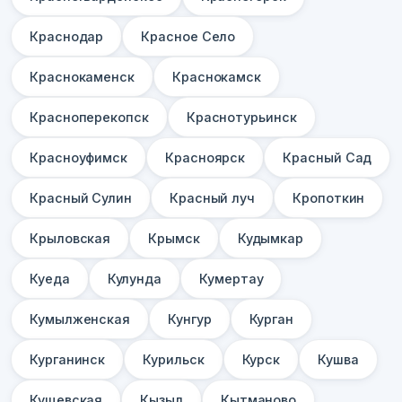
Краснодар
Красное Село
Краснокаменск
Краснокамск
Красноперекопск
Краснотурьинск
Красноуфимск
Красноярск
Красный Сад
Красный Сулин
Красный луч
Кропоткин
Крыловская
Крымск
Кудымкар
Куеда
Кулунда
Кумертау
Кумылженская
Кунгур
Курган
Курганинск
Курильск
Курск
Кушва
Кущевская
Кызыл
Кытманово