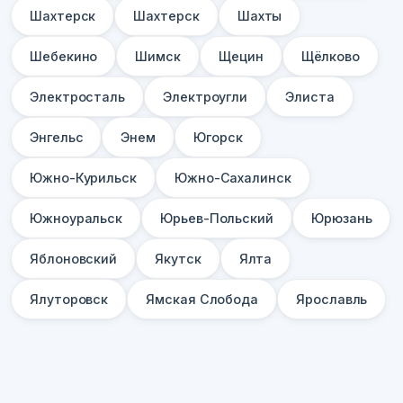
Шахтерск
Шахтерск
Шахты
Шебекино
Шимск
Щецин
Щёлково
Электросталь
Электроугли
Элиста
Энгельс
Энем
Югорск
Южно-Курильск
Южно-Сахалинск
Южноуральск
Юрьев-Польский
Юрюзань
Яблоновский
Якутск
Ялта
Ялуторовск
Ямская Слобода
Ярославль