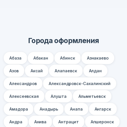
Города оформления
Абаза
Абакан
Абинск
Азнакаево
Азов
Аксай
Алапаевск
Алдан
Александров
Александровск-Сахалинский
Алексеевская
Алушта
Альметьевск
Амадора
Анадырь
Анапа
Ангарск
Андра
Анива
Антрацит
Апшеронск