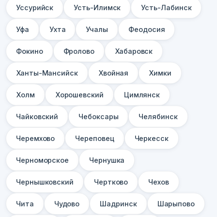
Уссурийск
Усть-Илимск
Усть-Лабинск
Уфа
Ухта
Учалы
Феодосия
Фокино
Фролово
Хабаровск
Ханты-Мансийск
Хвойная
Химки
Холм
Хорошевский
Цимлянск
Чайковский
Чебоксары
Челябинск
Черемхово
Череповец
Черкесск
Черноморское
Чернушка
Чернышковский
Чертково
Чехов
Чита
Чудово
Шадринск
Шарыпово