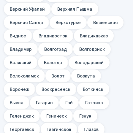
Верхний Уфалей
Верхняя Пышма
Верхняя Салда
Верхотурье
Вешенская
Видное
Владивосток
Владикавказ
Владимир
Волгоград
Волгодонск
Волжский
Вологда
Володарский
Волоколамск
Волот
Воркута
Воронеж
Воскресенск
Воткинск
Выкса
Гагарин
Гай
Гатчина
Геленджик
Геническ
Генуя
Георгиевск
Гиагинское
Глазов