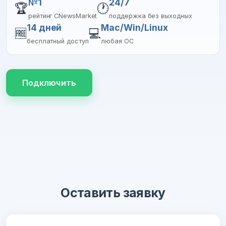
№1
24/7
🏆
🕐
рейтинг CNewsMarket
поддержка без выходных
14 дней
Mac/Win/Linux
🆓
💻
бесплатный доступ
любая ОС
Подключить
Оставить заявку