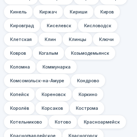
Кинель
Киржач
Кириши
Киров
Кировград
Киселевск
Кисловодск
Клетская
Клин
Клинцы
Ключи
Ковров
Когалым
Козьмодемьянск
Коломна
Коммунарка
Комсомольск-на-Амуре
Кондрово
Копейск
Кореновск
Коркино
Королёв
Корсаков
Кострома
Котельниково
Котово
Красноармейск
Красногвардейское
Красногорск