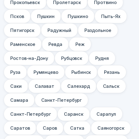
Прокопьевск
Пролетарск
Протвино
Псков
Пушкин
Пушкино
Пыть-Ях
Пятигорск
Радужный
Раздольное
Раменское
Ревда
Реж
Ростов-на-Дону
Рубцовск
Рудня
Руза
Румянцево
Рыбинск
Рязань
Саки
Салават
Салехард
Сальск
Самара
Санкт-Петербург
Санкт-Петербург
Саранск
Сарапул
Саратов
Саров
Сатка
Саяногорск