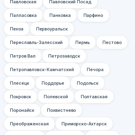
Павловская
Павловский Посад
Палласовка
Панковка
Парфино
Пенза
Первоуральск
Переславль-Залесский
Пермь
Пестово
Петров Вал
Петрозаводск
Петропавловск-Камчатский
Печора
Плесецк
Поддорье
Подольск
Покровск
Полевской
Полтавская
Поронайск
Похвистнево
Преображенская
Приморско-Ахтарск