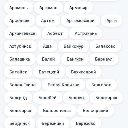
Арамиль
Арзамас
Армавир
Арсеньев
Артем
Артемовский
Арти
Архангельск
Асбест
Астрахань
Ахтубинск
Аша
Байконур
Балаково
Балашиха
Балей
Бангкок
Барнаул
Батайск
Батецкий
Бахчисарай
Белая Глина
Белая Калитва
Белгород
Белград
Белебей
Белово
Белогорск
Белогорск
Белореченск
Белоярский
Бердянск
Березники
Березово