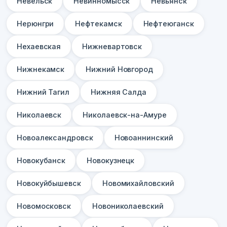
Невельск
Невинномысск
Невьянск
Нерюнгри
Нефтекамск
Нефтеюганск
Нехаевская
Нижневартовск
Нижнекамск
Нижний Новгород
Нижний Тагил
Нижняя Салда
Николаевск
Николаевск-на-Амуре
Новоалександровск
Новоаннинский
Новокубанск
Новокузнецк
Новокуйбышевск
Новомихайловский
Новомосковск
Новониколаевский