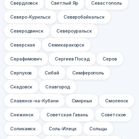
Свердловск
Светлый Яр
Севастополь
Северо-Курильск
Северобайкальск
Северодвинск
Североуральск
Северская
Семикаракорск
Серафимович
Сергиев Посад
Серов
Серпухов
Сибай
Симферополь
Скадовск
Славгород
Славянск-на-Кубани
Смирных
Смоленск
Снежинск
Советская Гавань
Советское
Соликамск
Соль-Илецк
Сольцы