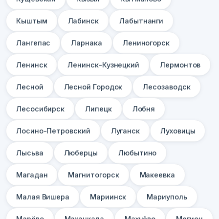
Кыштым
Лабинск
Лабытнанги
Лангепас
Ларнака
Лениногорск
Ленинск
Ленинск-Кузнецкий
Лермонтов
Лесной
Лесной Городок
Лесозаводск
Лесосибирск
Липецк
Лобня
Лосино-Петровский
Луганск
Луховицы
Лысьва
Люберцы
Любытино
Магадан
Магнитогорск
Макеевка
Малая Вишера
Мариинск
Мариуполь
Марёво
Махачкала
Махнёво
Мегион