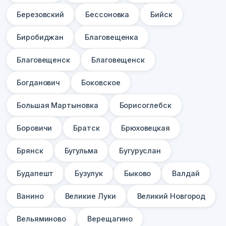
Березовский
Бессоновка
Бийск
Биробиджан
Благовещенка
Благовещенск
Благовещенск
Богданович
Боковское
Большая Мартыновка
Борисоглебск
Боровичи
Братск
Брюховецкая
Брянск
Бугульма
Бугуруслан
Будапешт
Бузулук
Быково
Валдай
Ванино
Великие Луки
Великий Новгород
Вельяминово
Верещагино