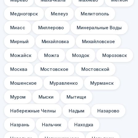
Медногорск
Мелеуз
Мелитополь
Миасс
Миллерово
Минеральные Воды
Мирный
Михайловка
Михайловское
Можайск
Можга
Моздок
Морозовск
Москва
Мостовское
Мостовской
Мошенское
Муравленко
Мурманск
Муром
Мыски
Мытищи
Набережные Челны
Надым
Назарово
Назрань
Нальчик
Находка